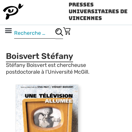
Presses
Universitaires de
Vincennes
Science ouverte
Vidéo & audio
Boisvert Stéfany
Stéfany Boisvert est chercheuse
postdoctorale à l’Université McGill.