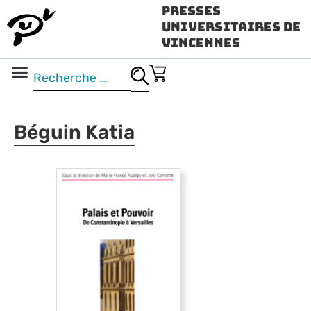
Presses
Universitaires de
Vincennes
Science ouverte
Vidéo & audio
Béguin Katia