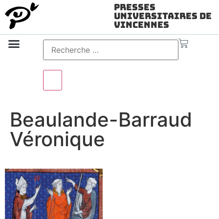
Presses
Universitaires de
Vincennes
Science ouverte
Vidéo & audio
Beaulande-Barraud
Véronique