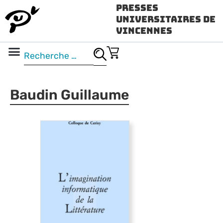
Presses
Universitaires de
Vincennes
Science ouverte
Vidéo & audio
Baudin Guillaume