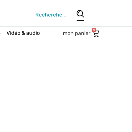
0
e
Vidéo & audio