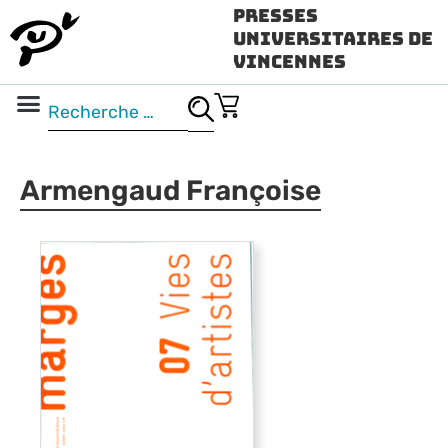
Presses
Universitaires de
Vincennes
Science ouverte
Vidéo & audio
Armengaud Françoise