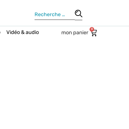
0
e
Vidéo & audio