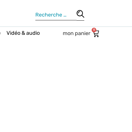
0
e
Vidéo & audio