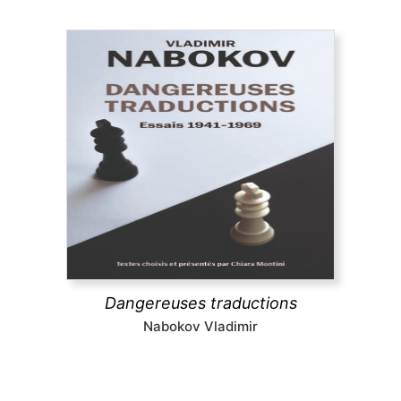
Dangereuses traductions
À partir de textes pour la plupart inédits en
français, cet ouvrage présente la pensée et les
pratiques de la traduction de Nabokov, leur
évolution dans le temps jusqu’à la défense radicale
du littéralisme, une position extrême et
dérangeante.
Dangereuses traductions
découvrir
Nabokov Vladimir