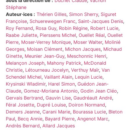
Sous la direction de :
Duchet Claude
,
Vachon
Stéphane
Auteur·ices :
Thérien Gilles
,
Simon Sherry
,
Siguret
Françoise
,
Schuerewegen Franc
,
Saint-Jacques Denis
,
Roy Fernand
,
Rosa Guy
,
Robin Régine
,
Robert Lucie
,
Raabe Juliette
,
Pierssens Michel
,
Ouellet Réal
,
Ouellet
Pierre
,
Moser-Verrey Monique
,
Moser Walter
,
Molinié
Georges
,
Moisan Clément
,
Michon Jacques
,
Michaud
Ginette
,
Meunier Jean-Guy
,
Meschonnic Henri
,
Melançon Joseph
,
Mahony Patrick
,
McDonald
Christie
,
Létourneau Jocelyn
,
Verthuy Maïr
,
Van
Schendel Michel
,
Vaillant Alain
,
Lequin Lucie
,
Krysinski Wladimir
,
Harel Simon
,
Guédon Jean-
Claude
,
Gomez-Moriana Antonio
,
Godin Jean Cléo
,
Gervais Bertrand
,
Gauvin Lise
,
Gaudréault André
,
Féral Josette
,
Dupré Louise
,
Doiron Normand
,
Demers Jeanne
,
Carani Marie
,
Bourassa Lucie
,
Bleton
Paul
,
Becq Annie
,
Bayard Pierre
,
Angenot Marc
,
Andrès Bernard
,
Allard Jacques