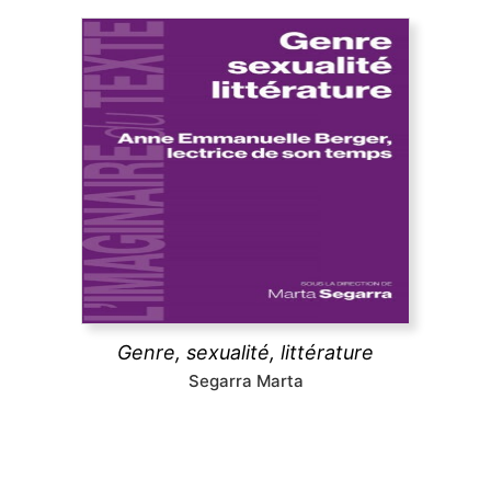
Genre, sexualité, littérature
Théories féministes et queers, psychanalyse,
déconstruction, question décoloniale, politiques de
la traduction, pédagogies féministes. Les essais ici
réunis montrent comment, selon les mots de Anne
Emmanuelle Berger, « ce que la littérature fait au
genre, c'est défaire son ordre, attenter à son unité
et sa souveraineté ».
Genre, sexualité, littérature
découvrir
Segarra Marta