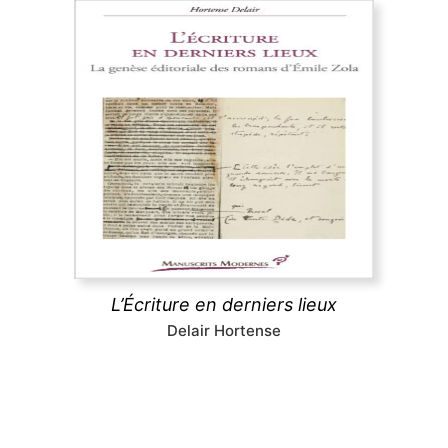
L’Écriture en derniers lieux
Pour certains auteurs, l’impression de l’ouvrage
relance l’écriture au lieu d’y mettre un terme. Cet
ouvrage réexamine l’histoire littéraire et les
Rougon-Macquart
à la lumière des épreuves
typographiques, où Zola révise littéralement le
texte de chaque roman à la dernière minute.
L’Écriture en derniers lieux
découvrir
Delair Hortense