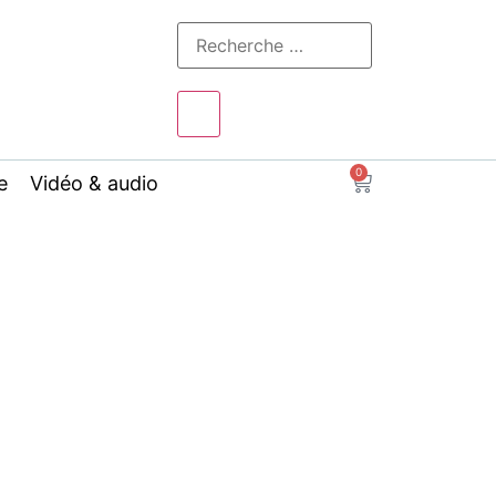
0
e
Vidéo & audio