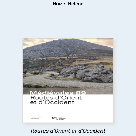
Noizet Hélène
Routes d’Orient et d’Occident
Pèlerins, marchands et autres voyageurs
sillonnent les routes médiévales, y compris dans
des espaces inhospitaliers, ignorant sans doute
que les infrastructures routières qu’ils
empruntaient ont fait l’objet d’aménagements
complexes.
Routes d’Orient et d’Occident
découvrir