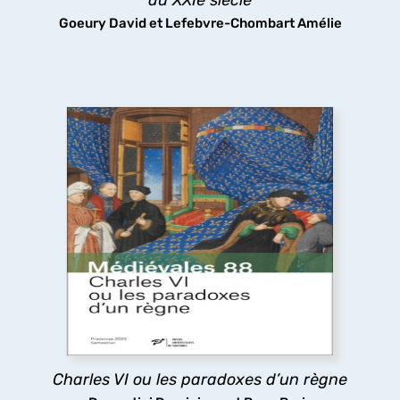
Goeury David et Lefebvre-Chombart Amélie
Charles VI ou les paradoxes d’un règne
Le long règne de Charles VI a longtemps été
considéré comme une catastrophe, pourtant les
arts et les lettres ont fleuri à sa cour, tandis que
sa folie même stimulait la réflexion politique : tels
sont les paradoxes ici analysés.
découvrir
Charles VI ou les paradoxes d’un règne