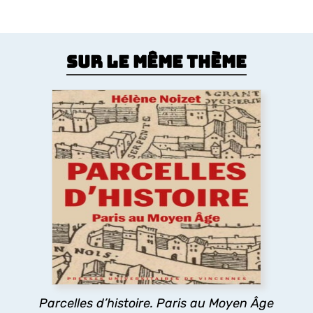
Sur le même thème
Parcelles d’histoire. Paris au Moyen
Âge
Comment le Moyen Âge a dessiné la forme de la
ville de Paris ? Les églises, la trame des rues, les
lotissements, la poésie urbaine montrent
comment les pratiques des habitants médiévaux
ont durablement structuré l’espace urbain
parisien.
Parcelles d’histoire. Paris au Moyen Âge
découvrir