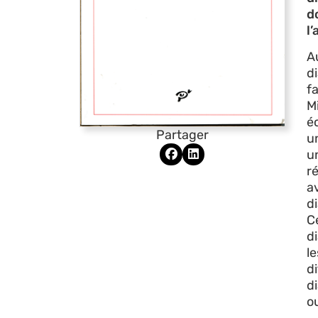
d
l’
A
d
f
M
é
Partager
u
u
ré
a
d
C
d
l
d
d
o