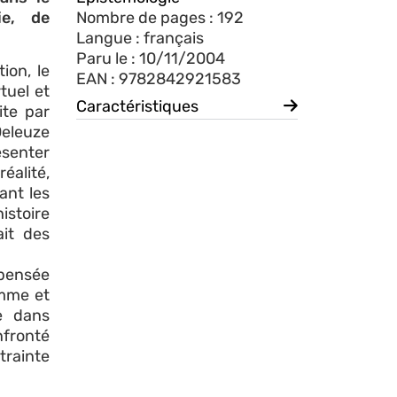
ie, de
Nombre de pages : 192
Langue : français
Paru le : 10/11/2004
ion, le
EAN : 9782842921583
tuel et
Caractéristiques
ite par
Deleuze
ésenter
éalité,
ant les
histoire
ait des
 pensée
amme et
re dans
fronté
rainte