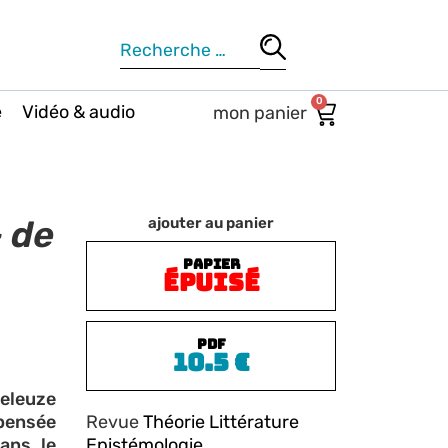
0
e
Vidéo & audio
 de
ajouter au panier
PAPIER
ÉPUISÉ
PDF
10.5
€
Deleuze
ensée
Revue
Théorie Littérature
ans le
Epistémologie