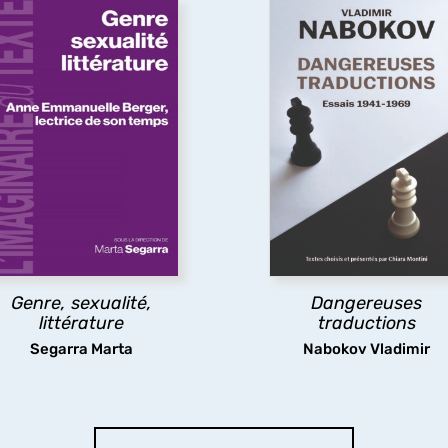
littérature
Dangereuses
Théories féministes et
traductions
queers, psychanalyse,
À partir de textes pour l
éconstruction, question
plupart inédits en françai
coloniale, politiques de la
cet ouvrage présente l
traduction, pédagogies
pensée et les pratiques de
féministes. Les essais ici
traduction de Nabokov, l
éunis montrent comment,
évolution dans le temp
selon les mots de Anne
jusqu’à la défense radica
manuelle Berger, « ce que
du littéralisme, une posit
a littérature fait au genre,
extrême et dérangeante
c'est défaire son ordre,
Genre, sexualité,
Dangereuses
ttenter à son unité et sa
littérature
traductions
souveraineté ».
Segarra Marta
Nabokov Vladimir
découvrir
découvrir