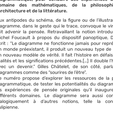
omaine des mathématiques, de la philosoph
architecture et de la littérature.
ux antipodes du schéma, de la figure ou de l’illustrat
iagramme, dans le geste qui le trace, convoque le vir
ait advenir la pensée. Retravaillant la notion introdu
ichel Foucault à propos du dispositif panoptique, 
crit : “Le diagramme ne fonctionne jamais pour repr
n monde préexistant, il produit un nouveau type de r
n nouveau modèle de vérité. Il fait l’histoire en défais
alités et les significations précédentes.[…] Il double l’
vec un devenir.” Gilles Châtelet, de son côté, parl
iagrammes comme des “sourires de l’être”.
e numéro propose d’explorer les ressources de la
iagrammatique, de tester les potentialités du diagr
es expériences de pensée originales qu’il inaugu
ifférents domaines. Le diagramme sera aussi con
ialogiquement à d’autres notions, telle la cont
ulipienne.