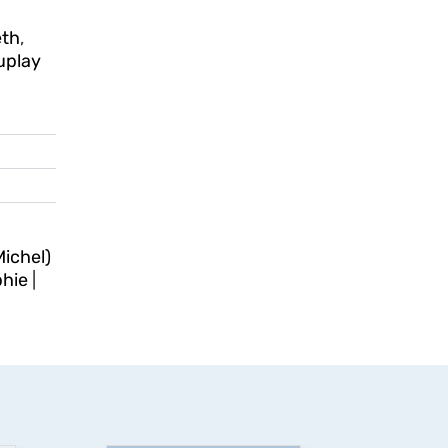
eth
,
uplay
Michel)
phie
|
L’Écopoétique