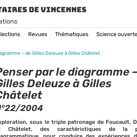
taires de Vincennes
ations
lections
Revues
Thématiques
Science ouvert
iagramme – de Gilles Deleuze à Gilles Châtelet
Penser par le diagramme –
Gilles Deleuze à Gilles
Châtelet
N°22/2004
xploration, sous le triple patronage de Foucault, 
t Châtelet, des caractéristiques de la p
iagrammatique, pour conduire des expériences d