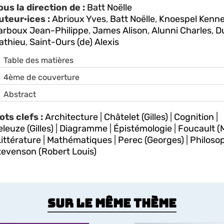
ous la direction de :
Batt Noëlle
uteur·ices :
Abrioux Yves
,
Batt Noëlle
,
Knoespel Kenn
arboux Jean-Philippe
,
James Alison
,
Alunni Charles
,
D
athieu
,
Saint-Ours (de) Alexis
Table des matières
4ème de couverture
Abstract
ots clefs :
Architecture
|
Châtelet (Gilles)
|
Cognition
|
leuze (Gilles)
|
Diagramme
|
Épistémologie
|
Foucault (
ittérature
|
Mathématiques
|
Perec (Georges)
|
Philoso
tevenson (Robert Louis)
Sur le même thème
Genre, sexualité,