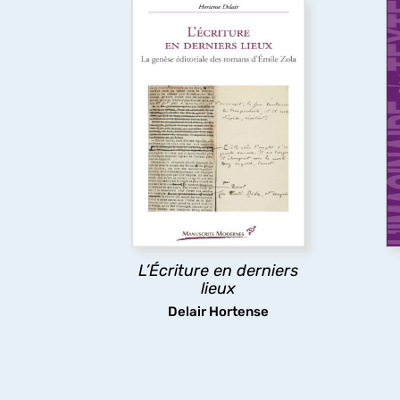
L’Écriture en derniers
lieux
Pour certains auteurs,
l’impression de l’ouvrage
d
relance l’écriture au lieu d’y
dé
mettre un terme. Cet
ouvrage réexamine l’histoire
littéraire et les
Rougon-
r
Macquart
à la lumière des
épreuves typographiques, où
Em
Zola révise littéralement le
l
texte de chaque roman à la
L’Écriture en derniers
dernière minute.
a
lieux
Delair Hortense
découvrir