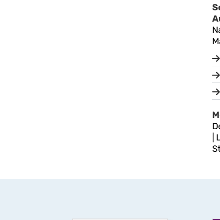
S
A
N
M
M
De
|
L
S