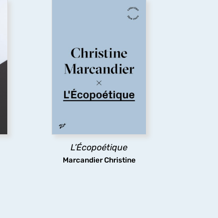
L’écopoétique est une
réponse à la question de
Sarah Kofman en 1983 :
Comment s’en sortir ?
Cette discipline critique et
a
narrative tente de dépasser
s,
l’apparence insoluble du
a
dérèglement climatique. Que
 la
faire (le
poïein
du terme
eur
écopoétique) pour habiter
s
autrement le monde qui est
le
notre maison (le
oikos
du
ion
terme écopoétique) ? En quoi
.
L’Écopoétique
le récit peut-il être le
poros
(le stratagème) pour sortir
Marcandier Christine
de cette situation en
apparence sans issue ?
découvrir