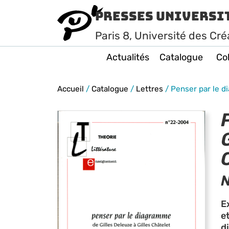
Presses Universi
Paris
8
, Université des Cré
Actualités
Catalogue
Col
Accueil
/
Catalogue
/
Lettres
/
Penser par le d
E
e
d