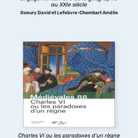
découvrir
au XXIe siècle
Goeury David et Lefebvre-Chombart Amélie
Charles VI ou les paradoxes d’un règne
Le long règne de Charles VI a longtemps été
considéré comme une catastrophe, pourtant les
arts et les lettres ont fleuri à sa cour, tandis que
sa folie même stimulait la réflexion politique : tels
sont les paradoxes ici analysés.
découvrir
Charles VI ou les paradoxes d’un règne