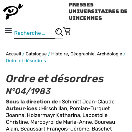
Presses
Universitaires de
Vincennes
Science ouverte
Vidéo & audio
Accueil
/
Catalogue
/
Histoire, Géographie, Archéologie
/
Ordre et désordres
Ordre et désordres
N°04/1983
Sous la direction de :
Schmitt Jean-Claude
Auteur·ices :
Hirsch Ilan
,
Pomian-Turquet
Joanna
,
Holzermayr Katharina
,
Lapostolle
Christine
,
Mercoyrol de Marie-Anne
,
Boureau
Alain
,
Beaussart François-Jérôme
,
Baschet