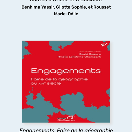
Benhima Yassir, Gilotte Sophie, et Rousset
Marie-Odile
Engagements. Faire de la géographie au
XXIe siècle
Que signifie s’engager à faire de la géographie
dans un monde incertain dominé par les chocs
politiques, économiques et environnementaux ?
Les géographes s’engagent pour construire une
science commune, ouverte, citoyenne et
participative.
Engagements. Faire de la géographie