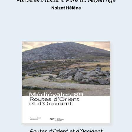
Parcelles d’histoire. Paris au Moyen Âge
découvrir
Noizet Hélène
Routes d’Orient et d’Occident
Pèlerins, marchands et autres voyageurs
sillonnent les routes médiévales, y compris dans
des espaces inhospitaliers, ignorant sans doute
que les infrastructures routières qu’ils
empruntaient ont fait l’objet d’aménagements
complexes.
Routes d’Orient et d’Occident
découvrir