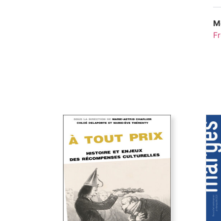
Mo
Fr
À tout prix
Premier livre à étudier les prix
Quel
culturels, artistiques et
art 
médiatiques de l’espace
A t
francophone dans leur diversité
des
(littérature, théâtre, cinéma,
œ