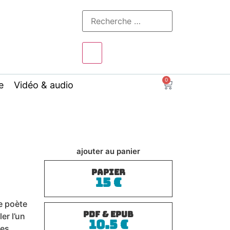
0
e
Vidéo & audio
ajouter au panier
PAPIER
15
€
le poète
PDF & EPUB
er l’un
10.5
€
les.