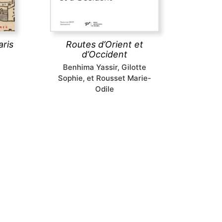
sans doute que les
s
infrastructures routières qu’ils
ent
empruntaient ont fait l’objet
in
d’aménagements complexes.
aris
Routes d’Orient et
d’Occident
découvrir
Benhima Yassir, Gilotte
Sophie, et Rousset Marie-
Odile