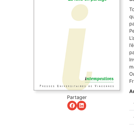
To
qu
pa
Pe
L’
l’
pa
In
ma
Ou
Fr
Au
Partager