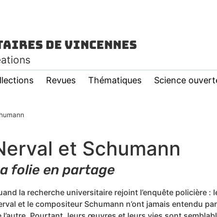
taires de Vincennes
éations
llections
Revues
Thématiques
Science ouvert
chumann
Nerval et Schumann
a folie en partage
and la recherche universitaire rejoint l’enquête policière : 
rval et le compositeur Schumann n’ont jamais entendu parl
 l’autre. Pourtant, leurs œuvres et leurs vies sont semblab