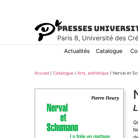
Presses Universi
Paris
8
, Université des Cr
Actualités
Catalogue
Co
Accueil
/
Catalogue
/
Arts, esthétique
/
Nerval et S
L
Qu
Ne
de