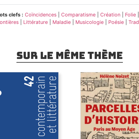
ts clefs :
Coïncidences
|
Comparatisme
|
Création
|
Folie
|
ontières
|
Littérature
|
Maladie
|
Musicologie
|
Poésie
|
Trad
Sur le même thème
Art contemporain et
Parcelles d’histoire. P
littérature
au Moyen Âge
les sont les relations entre
Comment le Moyen Âge
contemporain et littérature ?
dessiné la forme de la vill
ravers des exemples allant
Paris ? Les églises, la tra
 emprunts littéraires à des
rues, les lotissements, la 
uvres plastiques jusqu’à
urbaine montrent comment