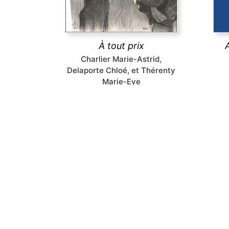
télévision, musiques populaires,
l’usa
art contemporain, bande
t
dessinée, jeux vidéo), du XIX
siècle à nos jours.
À tout prix
Charlier Marie-Astrid,
découvrir
Delaporte Chloé, et Thérenty
Marie-Eve