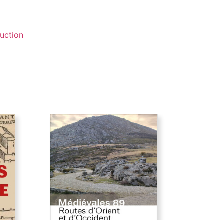
uction
aris
Routes d’Orient et
d’Occident
 a
Pèlerins, marchands et autres
e de
voyageurs sillonnent les routes
me des
médiévales, y compris dans des
poésie
espaces inhospitaliers, ignorant
 les