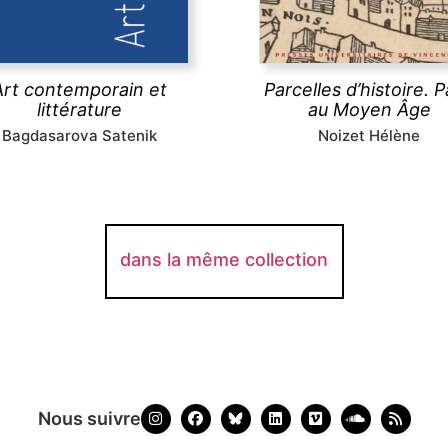
ge par l’art contemporain de
pratiques des habitant
extes littéraires,
marges
médiévaux ont durablem
explore les pratiques
structuré l’espace urba
existantes.
parisien.
Art contemporain et
Parcelles d’histoire. P
littérature
au Moyen Âge
Bagdasarova Satenik
Noizet Hélène
découvrir
découvrir
dans la même collection
Nous suivre