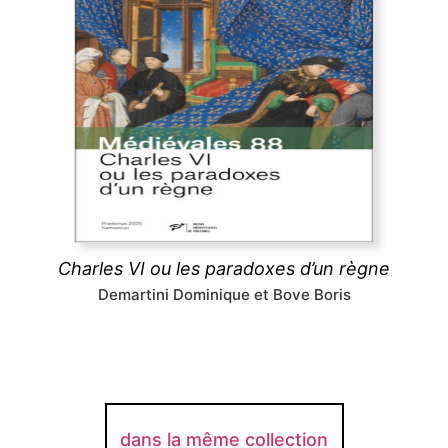
Charles VI ou les paradoxes d’un règne
Le long règne de Charles VI a longtemps été
considéré comme une catastrophe, pourtant les
arts et les lettres ont fleuri à sa cour, tandis que sa
folie même stimulait la réflexion politique : tels sont
les paradoxes ici analysés.
découvrir
Charles VI ou les paradoxes d’un règne
Demartini Dominique et Bove Boris
dans la même collection