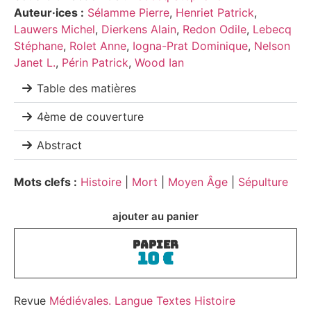
Auteur·ices :
Sélamme Pierre
,
Henriet Patrick
,
Lauwers Michel
,
Dierkens Alain
,
Redon Odile
,
Lebecq
Stéphane
,
Rolet Anne
,
Iogna-Prat Dominique
,
Nelson
Janet L.
,
Périn Patrick
,
Wood Ian
Table des matières
4ème de couverture
Abstract
Mots clefs :
Histoire
|
Mort
|
Moyen Âge
|
Sépulture
ajouter au panier
PAPIER
10
€
Revue
Médiévales. Langue Textes Histoire