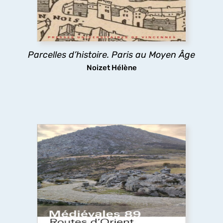
lotissements, la poésie urbaine montrent
comment les pratiques des habitants médiévaux
ont durablement structuré l’espace urbain
parisien.
Parcelles d’histoire. Paris au Moyen Âge
découvrir
Noizet Hélène
Routes d’Orient et d’Occident
Pèlerins, marchands et autres voyageurs
sillonnent les routes médiévales, y compris dans
des espaces inhospitaliers, ignorant sans doute