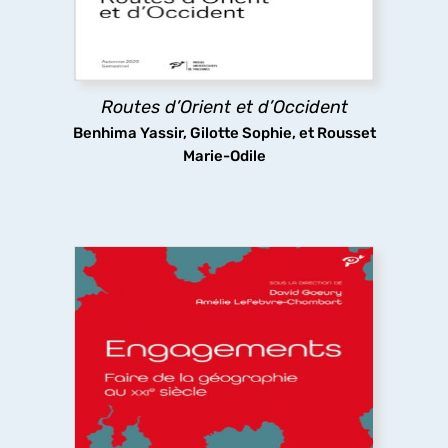
que les infrastructures routières qu’ils
empruntaient ont fait l’objet d’aménagements
complexes.
Routes d’Orient et d’Occident
découvrir
Benhima Yassir, Gilotte Sophie, et Rousset
Marie-Odile
Engagements. Faire de la géographie au
XXIe siècle
Que signifie s’engager à faire de la géographie
dans un monde incertain dominé par les chocs
politiques, économiques et environnementaux ?