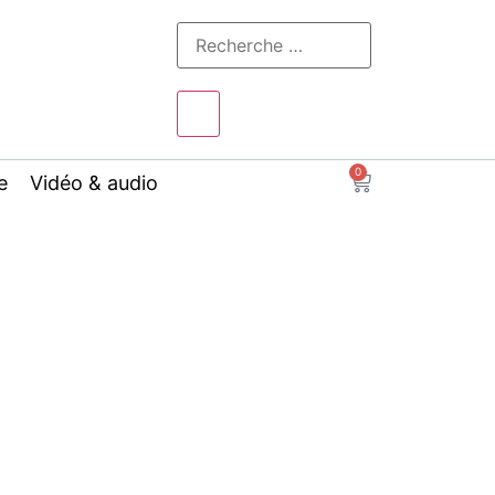
0
e
Vidéo & audio