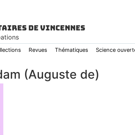
taires de Vincennes
éations
llections
Revues
Thématiques
Science ouvert
-Adam (Auguste de)