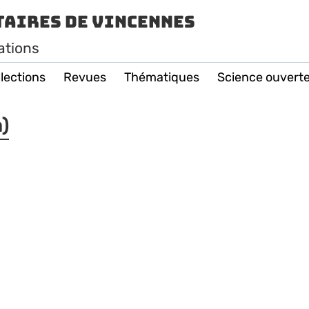
taires de Vincennes
ations
lections
Revues
Thématiques
Science ouvert
)