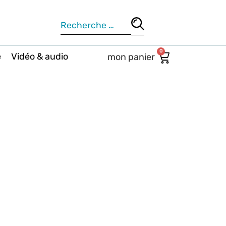
0
e
Vidéo & audio