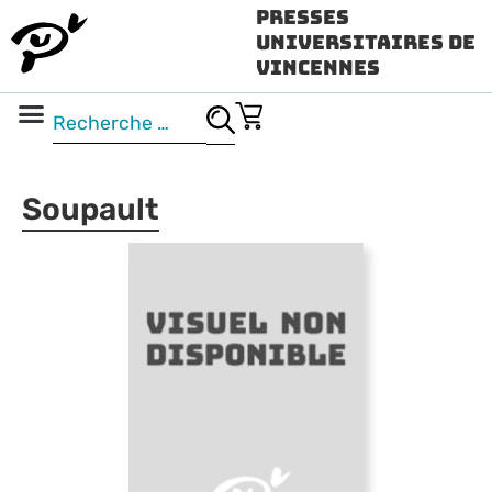
Presses
Universitaires de
Vincennes
Science ouverte
Vidéo & audio
Soupault