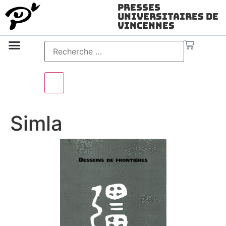
Presses
Universitaires de
Vincennes
Science ouverte
Vidéo & audio
Simla