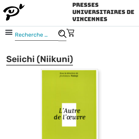
Presses
Universitaires de
Vincennes
Science ouverte
Vidéo & audio
Seiichi (Niikuni)