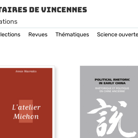
taires de Vincennes
ations
lections
Revues
Thématiques
Science ouvert