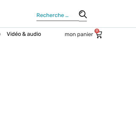
0
e
Vidéo & audio