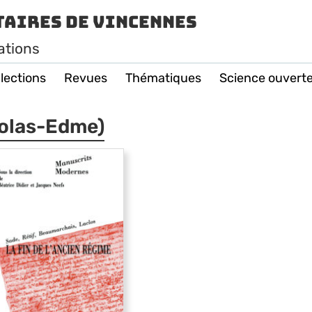
taires de Vincennes
ations
lections
Revues
Thématiques
Science ouvert
colas-Edme)