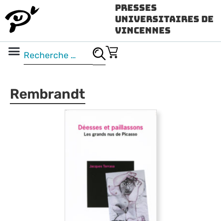
Presses
Universitaires de
Vincennes
Science ouverte
Vidéo & audio
Rembrandt