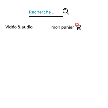
0
e
Vidéo & audio