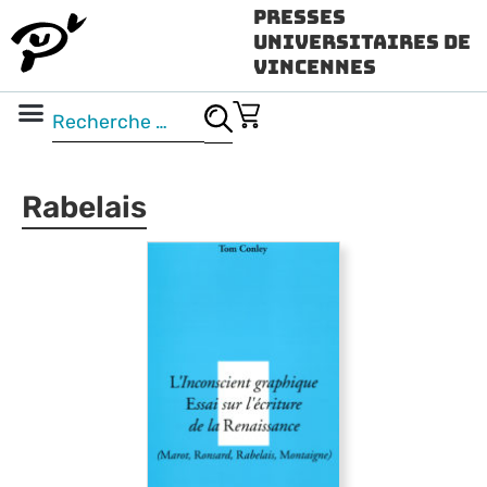
Presses
Universitaires de
Vincennes
Science ouverte
Vidéo & audio
Rabelais