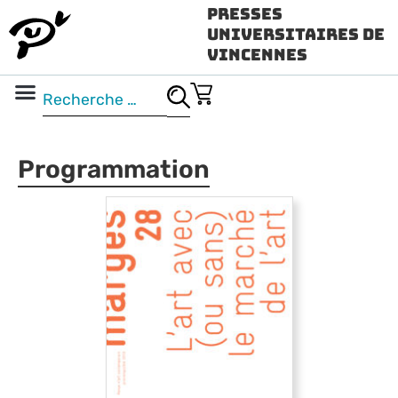
Presses
Universitaires de
Vincennes
Science ouverte
Vidéo & audio
Programmation