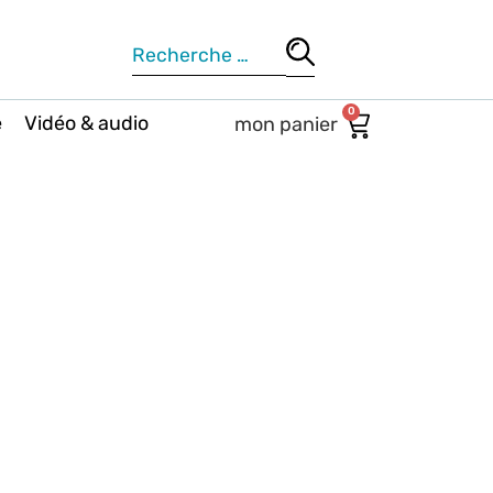
0
e
Vidéo & audio