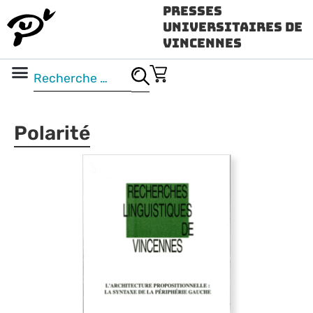
Presses
Universitaires de
Vincennes
Science ouverte
Vidéo & audio
Polarité