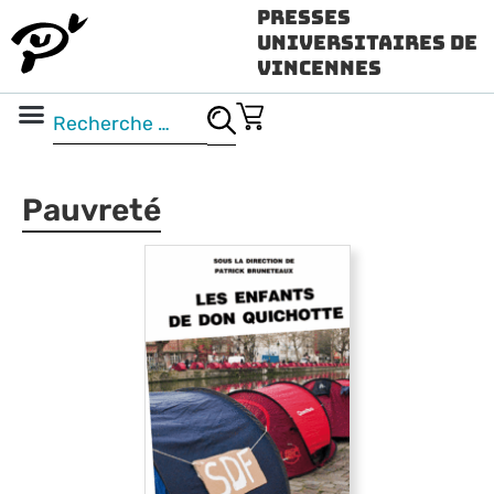
Presses
Universitaires de
Vincennes
Science ouverte
Vidéo & audio
Pauvreté