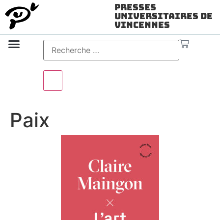
Presses
Universitaires de
Vincennes
Science ouverte
Vidéo & audio
Paix