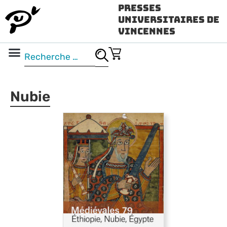
Presses
Universitaires de
Vincennes
Science ouverte
Vidéo & audio
Nubie