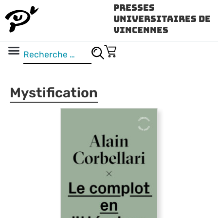
Presses
Universitaires de
Vincennes
Science ouverte
Vidéo & audio
Mystification