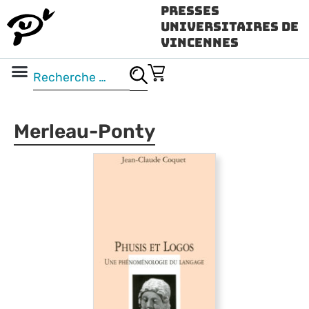
Presses
Universitaires de
Vincennes
Science ouverte
Vidéo & audio
Merleau-Ponty