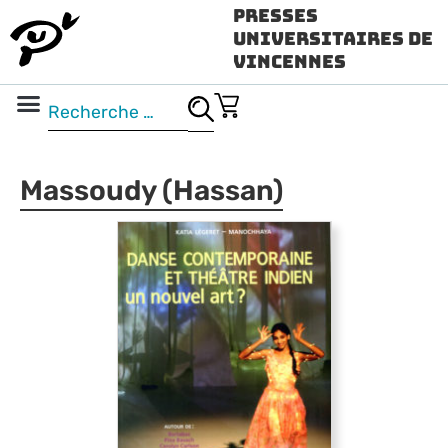
Presses
Universitaires de
Vincennes
Science ouverte
Vidéo & audio
Massoudy (Hassan)