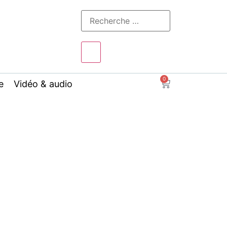
0
e
Vidéo & audio