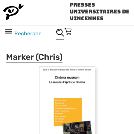
Presses
Universitaires de
Vincennes
Science ouverte
Vidéo & audio
Marker (Chris)