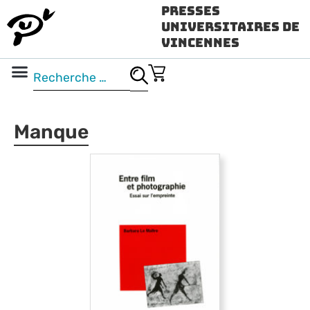
Presses
Universitaires de
Vincennes
Science ouverte
Vidéo & audio
Manque