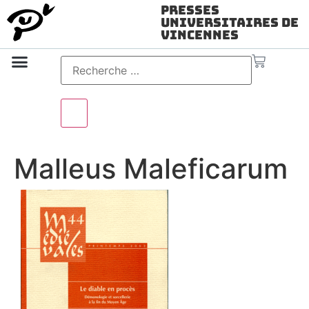
Presses
Universitaires de
Vincennes
Science ouverte
Vidéo & audio
Malleus Maleficarum