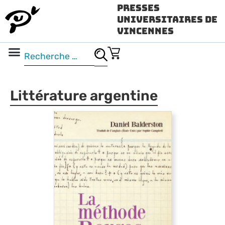
Presses
Universitaires de
Vincennes
Science ouverte
Vidéo & audio
Littérature argentine