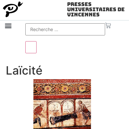
Presses
Universitaires de
Vincennes
Science ouverte
Vidéo & audio
Laïcité