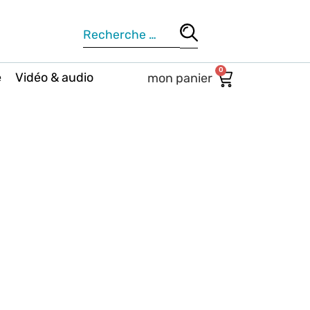
0
e
Vidéo & audio