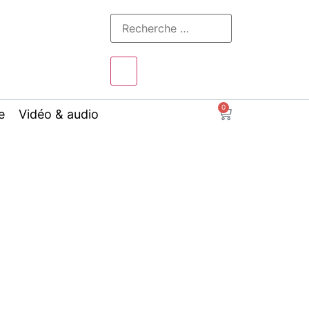
0
e
Vidéo & audio