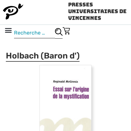
Presses
Universitaires de
Vincennes
Science ouverte
Vidéo & audio
Holbach (Baron d')