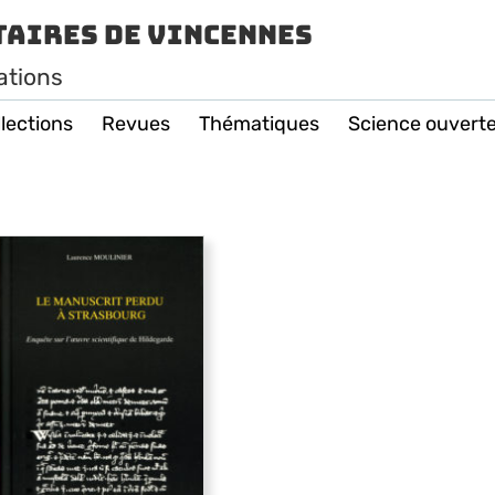
taires de Vincennes
ations
lections
Revues
Thématiques
Science ouvert