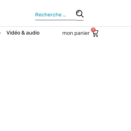
0
e
Vidéo & audio