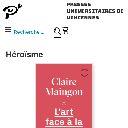
Presses
Universitaires de
Vincennes
Science ouverte
Vidéo & audio
Héroïsme