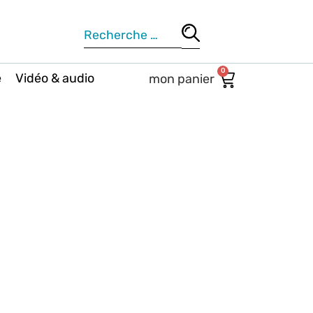
0
e
Vidéo & audio