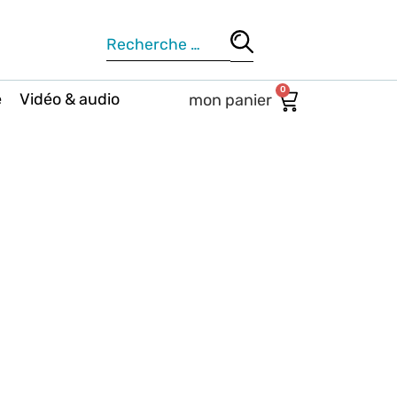
0
e
Vidéo & audio