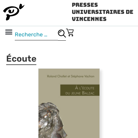
Presses
Universitaires de
Vincennes
Science ouverte
Vidéo & audio
Écoute