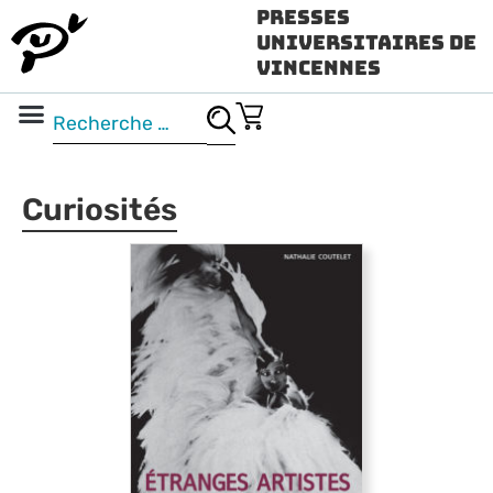
Presses
Universitaires de
Vincennes
Science ouverte
Vidéo & audio
Curiosités